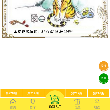
投注
留言
第220期
第219期
第218期
第217期
第216期
购彩大厅
首页
图库
优惠
地盘