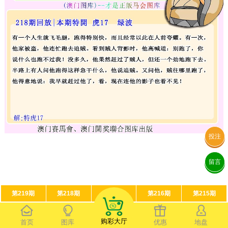
投注
留言
第219期
第218期
第217期
第216期
第215期
购彩大厅
首页
图库
优惠
地盘