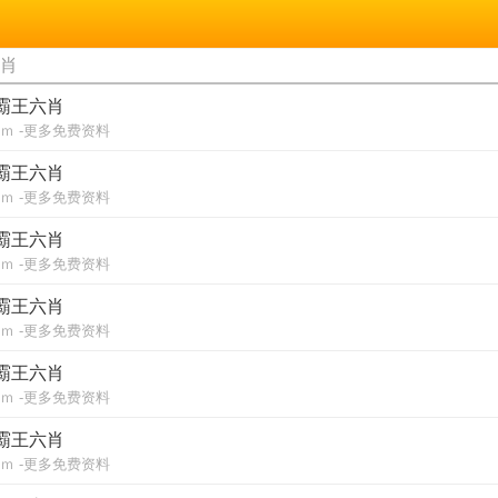
六肖
彩霸王六肖
ｍ -更多免费资料
彩霸王六肖
ｍ -更多免费资料
彩霸王六肖
ｍ -更多免费资料
彩霸王六肖
ｍ -更多免费资料
彩霸王六肖
ｍ -更多免费资料
彩霸王六肖
ｍ -更多免费资料