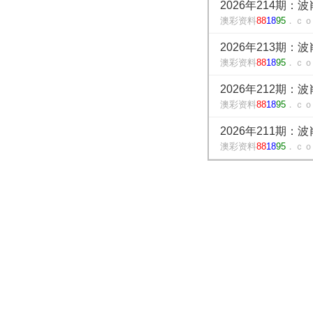
2026年214期：
澳彩资料
88
18
95
．ｃｏ
2026年213期：
澳彩资料
88
18
95
．ｃｏ
2026年212期：
澳彩资料
88
18
95
．ｃｏ
2026年211期：
澳彩资料
88
18
95
．ｃｏ