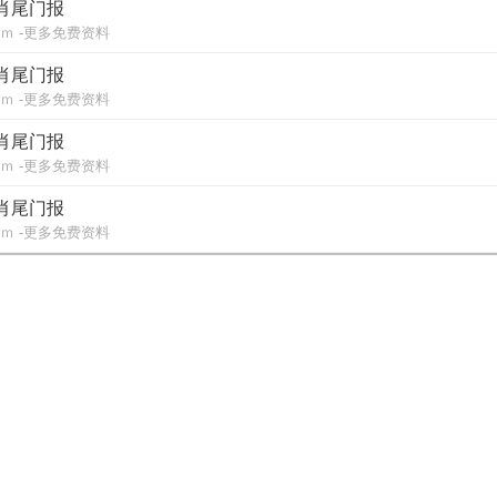
波肖尾门报
ｍ -更多免费资料
波肖尾门报
ｍ -更多免费资料
波肖尾门报
ｍ -更多免费资料
波肖尾门报
ｍ -更多免费资料