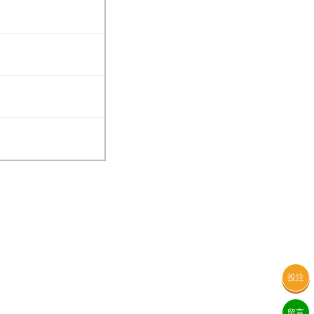
投注
留言