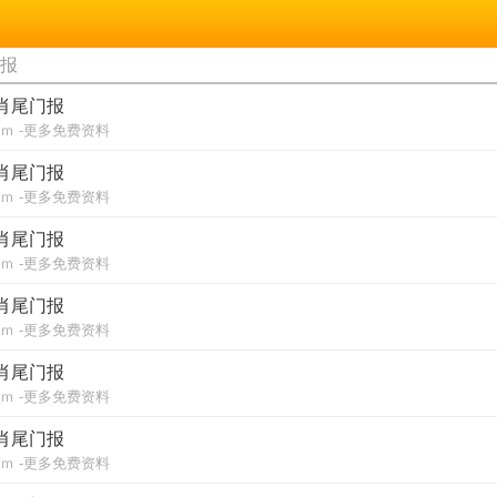
门报
波肖尾门报
ｍ -更多免费资料
波肖尾门报
ｍ -更多免费资料
波肖尾门报
ｍ -更多免费资料
波肖尾门报
ｍ -更多免费资料
波肖尾门报
ｍ -更多免费资料
波肖尾门报
ｍ -更多免费资料