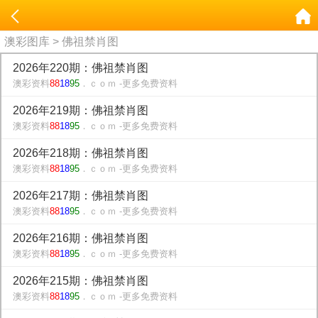
澳彩图库
> 佛祖禁肖图
2026年220期：佛祖禁肖图
澳彩资料
88
18
95
．ｃｏｍ -更多免费资料
2026年219期：佛祖禁肖图
澳彩资料
88
18
95
．ｃｏｍ -更多免费资料
2026年218期：佛祖禁肖图
澳彩资料
88
18
95
．ｃｏｍ -更多免费资料
2026年217期：佛祖禁肖图
澳彩资料
88
18
95
．ｃｏｍ -更多免费资料
2026年216期：佛祖禁肖图
澳彩资料
88
18
95
．ｃｏｍ -更多免费资料
2026年215期：佛祖禁肖图
澳彩资料
88
18
95
．ｃｏｍ -更多免费资料