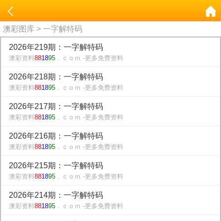
澳彩图库
> 一字解特码
2026年219期：一字解特码
澳彩资料
88
18
95
．ｃｏｍ -更多免费资料
2026年218期：一字解特码
澳彩资料
88
18
95
．ｃｏｍ -更多免费资料
2026年217期：一字解特码
澳彩资料
88
18
95
．ｃｏｍ -更多免费资料
2026年216期：一字解特码
澳彩资料
88
18
95
．ｃｏｍ -更多免费资料
2026年215期：一字解特码
澳彩资料
88
18
95
．ｃｏｍ -更多免费资料
2026年214期：一字解特码
澳彩资料
88
18
95
．ｃｏｍ -更多免费资料