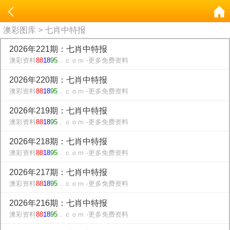
澳彩图库
> 七肖中特报
2026年221期：七肖中特报
澳彩资料
88
18
95
．ｃｏｍ -更多免费资料
2026年220期：七肖中特报
澳彩资料
88
18
95
．ｃｏｍ -更多免费资料
2026年219期：七肖中特报
澳彩资料
88
18
95
．ｃｏｍ -更多免费资料
2026年218期：七肖中特报
澳彩资料
88
18
95
．ｃｏｍ -更多免费资料
2026年217期：七肖中特报
澳彩资料
88
18
95
．ｃｏｍ -更多免费资料
2026年216期：七肖中特报
澳彩资料
88
18
95
．ｃｏｍ -更多免费资料