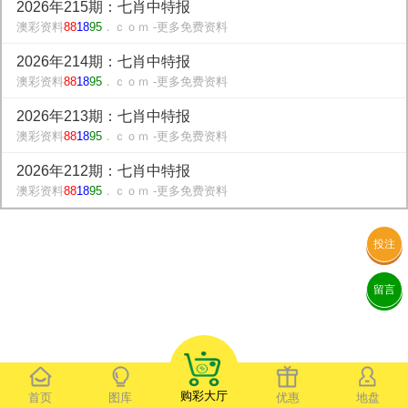
2026年215期：七肖中特报
澳彩资料
88
18
95
．ｃｏｍ -更多免费资料
2026年214期：七肖中特报
澳彩资料
88
18
95
．ｃｏｍ -更多免费资料
2026年213期：七肖中特报
澳彩资料
88
18
95
．ｃｏｍ -更多免费资料
2026年212期：七肖中特报
澳彩资料
88
18
95
．ｃｏｍ -更多免费资料
投注
留言
购彩大厅
首页
图库
优惠
地盘