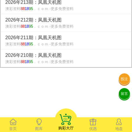
2026年213期：凤凰天机图
澳彩资料
88
18
95
．ｃｏｍ -更多免费资料
2026年212期：凤凰天机图
澳彩资料
88
18
95
．ｃｏｍ -更多免费资料
2026年211期：凤凰天机图
澳彩资料
88
18
95
．ｃｏｍ -更多免费资料
2026年210期：凤凰天机图
澳彩资料
88
18
95
．ｃｏｍ -更多免费资料
投注
留言
购彩大厅
首页
图库
优惠
地盘