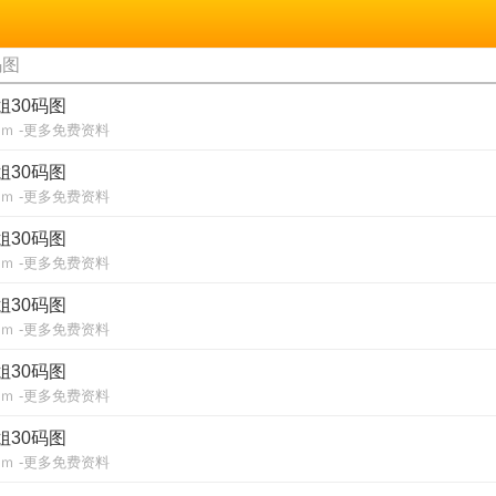
码图
姐30码图
ｍ -更多免费资料
姐30码图
ｍ -更多免费资料
姐30码图
ｍ -更多免费资料
姐30码图
ｍ -更多免费资料
姐30码图
ｍ -更多免费资料
姐30码图
ｍ -更多免费资料