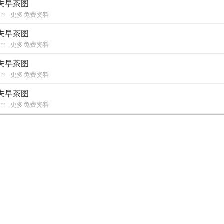
功夫早茶图
ｍ -更多免费资料
功夫早茶图
ｍ -更多免费资料
功夫早茶图
ｍ -更多免费资料
功夫早茶图
ｍ -更多免费资料