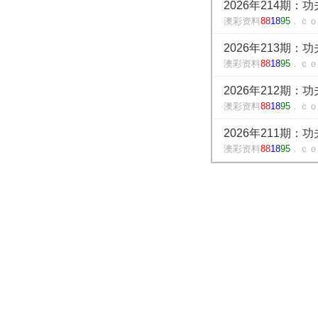
2026年214期：
澳彩资料
88
18
95
．ｃｏ
2026年213期：
澳彩资料
88
18
95
．ｃｏ
2026年212期：
澳彩资料
88
18
95
．ｃｏ
2026年211期：
澳彩资料
88
18
95
．ｃｏ