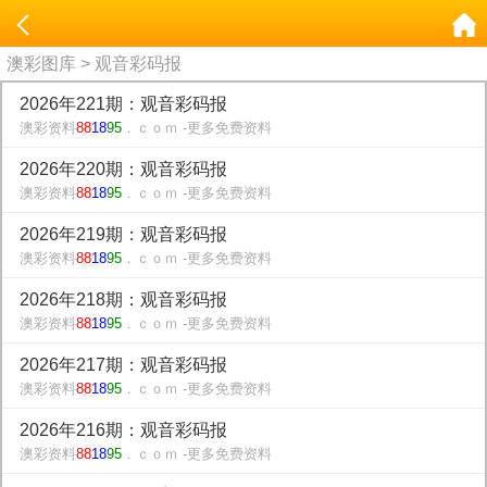
澳彩图库
> 观音彩码报
2026年221期：观音彩码报
澳彩资料
88
18
95
．ｃｏｍ -更多免费资料
2026年220期：观音彩码报
澳彩资料
88
18
95
．ｃｏｍ -更多免费资料
2026年219期：观音彩码报
澳彩资料
88
18
95
．ｃｏｍ -更多免费资料
2026年218期：观音彩码报
澳彩资料
88
18
95
．ｃｏｍ -更多免费资料
2026年217期：观音彩码报
澳彩资料
88
18
95
．ｃｏｍ -更多免费资料
2026年216期：观音彩码报
澳彩资料
88
18
95
．ｃｏｍ -更多免费资料