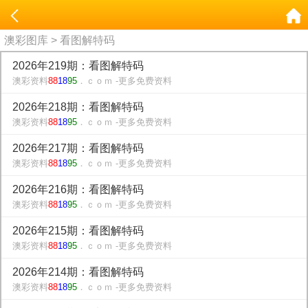
澳彩图库
> 看图解特码
2026年219期：看图解特码
澳彩资料
88
18
95
．ｃｏｍ -更多免费资料
2026年218期：看图解特码
澳彩资料
88
18
95
．ｃｏｍ -更多免费资料
2026年217期：看图解特码
澳彩资料
88
18
95
．ｃｏｍ -更多免费资料
2026年216期：看图解特码
澳彩资料
88
18
95
．ｃｏｍ -更多免费资料
2026年215期：看图解特码
澳彩资料
88
18
95
．ｃｏｍ -更多免费资料
2026年214期：看图解特码
澳彩资料
88
18
95
．ｃｏｍ -更多免费资料