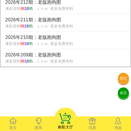
2026年212期：老版跑狗图
澳彩资料
88
18
95
．ｃｏｍ -更多免费资料
2026年211期：老版跑狗图
澳彩资料
88
18
95
．ｃｏｍ -更多免费资料
2026年210期：老版跑狗图
澳彩资料
88
18
95
．ｃｏｍ -更多免费资料
2026年209期：老版跑狗图
澳彩资料
88
18
95
．ｃｏｍ -更多免费资料
投注
留言
购彩大厅
首页
图库
优惠
地盘