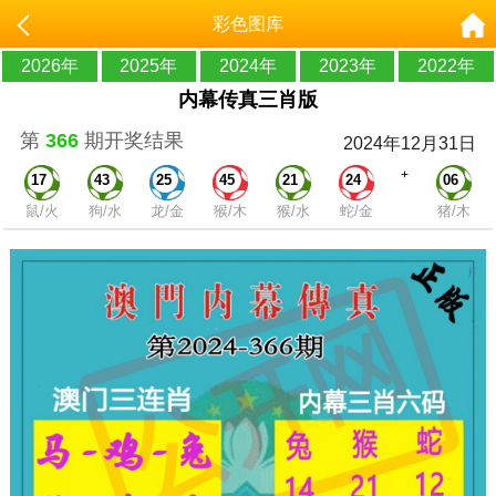
彩色图库
2026年
2025年
2024年
2023年
2022年
内幕传真三肖版
第
366
期开奖结果
2024年12月31日
+
17
43
25
45
21
24
06
鼠/火
狗/水
龙/金
猴/木
猴/水
蛇/金
猪/木